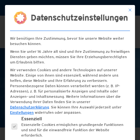
+49 (0) 2151 / 72 77 00
info@hess-etiketten.de
Mit die
Datenschutzeinstellungen
Wir benötigen Ihre Zustimmung, bevor Sie unsere Website weiter
besuchen können.
Wenn Sie unter 16 Jahre alt sind und Ihre Zustimmung zu freiwilligen
Diensten geben möchten, müssen Sie Ihre Erziehungsberechtigten
um Erlaubnis bitten.
Etiketten für Selbst- und
Wir verwenden Cookies und andere Technologien auf unserer
Direktvermarkter
Website. Einige von ihnen sind essenziell, während andere uns
helfen, diese Website und Ihre Erfahrung zu verbessern.
Personenbezogene Daten können verarbeitet werden (z. B. IP-
Adressen), z. B. für personalisierte Anzeigen und Inhalte oder
Schaffen Sie gezielt Aufmerksamkeit
Anzeigen- und Inhaltsmessung.
Weitere Informationen über die
für Ihre Produkte.
Verwendung Ihrer Daten finden Sie in unserer
Datenschutzerklärung
.
Sie können Ihre Auswahl jederzeit unter
Ihr Produktetikett ist Ihre Visitenkarte!
Einstellungen
widerrufen oder anpassen.
Es folgt eine Liste der Service-Gruppen, für die e
Essenziell
Essenzielle Cookies ermöglichen grundlegende Funktionen
und sind für die einwandfreie Funktion der Website
erforderlich.