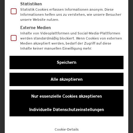
Statistiken
Statistik Cookies erfassen Informationen anonym. Diese
Etiketten für Bioläden –
Informationen helfen uns zu verstehen, wie unsere Besucher
unsere Website nutzen.
Hof- und Bauernläden –
Externe Medien
Inhalte von Videoplattformen und Social-Media-Plattformen
Selbst- und
werden standardmäßig blockiert. Wenn Cookies von externen
Direktvermarkter
Medien akzeptiert werden, bedarf der Zugriff auf diese
Inhalte keiner manuellen Einwilligung mehr.
Kennenlern-Angebot!
Speichern
Nur in dieser Aktion erhalten Sie auf Ihre
erste Bestellung
20 % Rabatt!
Alle akzeptieren
3 Rollen à 1.000 Stück /
Rollenhaftetiketten / 4 farbig
Nur essenzielle Cookies akzeptieren
Größe 70 x 35 mm (rechteckig)
3.000 Stück zum Preis von 261,30 €, zzgl.
Individuelle Datenschutzeinstellungen
MwSt., bei gestellter, druckfähiger PDF-X4
Datei
Cookie-Details