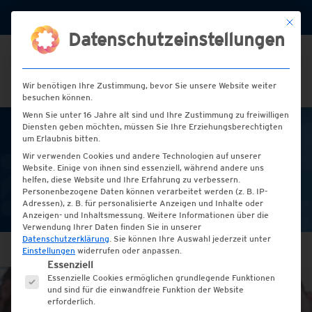
+49 (0) 2151 / 72 77 00
info@hess-etiketten.de
Mit die
Datenschutzeinstellungen
Wir benötigen Ihre Zustimmung, bevor Sie unsere Website weiter
besuchen können.
Wenn Sie unter 16 Jahre alt sind und Ihre Zustimmung zu freiwilligen
Diensten geben möchten, müssen Sie Ihre Erziehungsberechtigten
um Erlaubnis bitten.
Leistungen
Wir verwenden Cookies und andere Technologien auf unserer
Website. Einige von ihnen sind essenziell, während andere uns
helfen, diese Website und Ihre Erfahrung zu verbessern.
Made in Germany
Personenbezogene Daten können verarbeitet werden (z. B. IP-
Adressen), z. B. für personalisierte Anzeigen und Inhalte oder
Anzeigen- und Inhaltsmessung.
Weitere Informationen über die
Verwendung Ihrer Daten finden Sie in unserer
Datenschutzerklärung
.
Sie können Ihre Auswahl jederzeit unter
Einstellungen
widerrufen oder anpassen.
Es folgt eine Liste der Service-Gruppen, für die e
Essenziell
Essenzielle Cookies ermöglichen grundlegende Funktionen
und sind für die einwandfreie Funktion der Website
erforderlich.