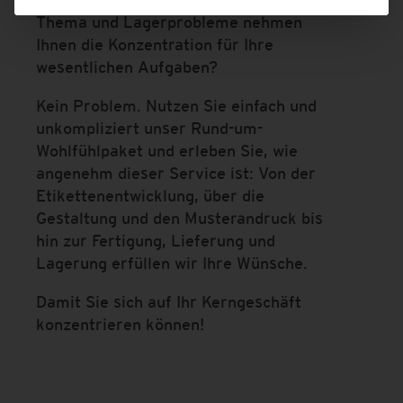
Thema und Lagerprobleme nehmen
Ihnen die Konzentration für Ihre
wesentlichen Aufgaben?
Kein Problem. Nutzen Sie einfach und
unkompliziert unser Rund-um-
Wohlfühlpaket und erleben Sie, wie
angenehm dieser Service ist: Von der
Etikettenentwicklung, über die
Gestaltung und den Musterandruck bis
hin zur Fertigung, Lieferung und
Lagerung erfüllen wir Ihre Wünsche.
Damit Sie sich auf Ihr Kerngeschäft
konzentrieren können!