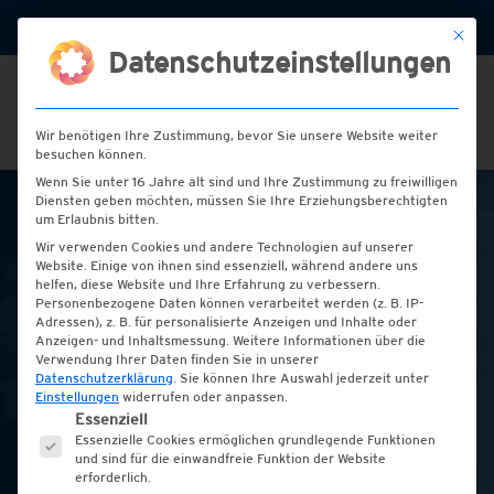
+49 (0) 2151 / 72 77 00
info@hess-etiketten.de
Mit die
Datenschutzeinstellungen
Wir benötigen Ihre Zustimmung, bevor Sie unsere Website weiter
besuchen können.
Wenn Sie unter 16 Jahre alt sind und Ihre Zustimmung zu freiwilligen
Diensten geben möchten, müssen Sie Ihre Erziehungsberechtigten
um Erlaubnis bitten.
Blanko-Etiketten
Wir verwenden Cookies und andere Technologien auf unserer
Website. Einige von ihnen sind essenziell, während andere uns
helfen, diese Website und Ihre Erfahrung zu verbessern.
Wir produzieren nach
Personenbezogene Daten können verarbeitet werden (z. B. IP-
Adressen), z. B. für personalisierte Anzeigen und Inhalte oder
Ihren Wünschen! Ihre
Anzeigen- und Inhaltsmessung.
Weitere Informationen über die
Verwendung Ihrer Daten finden Sie in unserer
Datenschutzerklärung
.
Sie können Ihre Auswahl jederzeit unter
Produkte – Unsere
Einstellungen
widerrufen oder anpassen.
Es folgt eine Liste der Service-Gruppen, für die e
Essenziell
Etiketten – Los geht’s!
Essenzielle Cookies ermöglichen grundlegende Funktionen
und sind für die einwandfreie Funktion der Website
erforderlich.