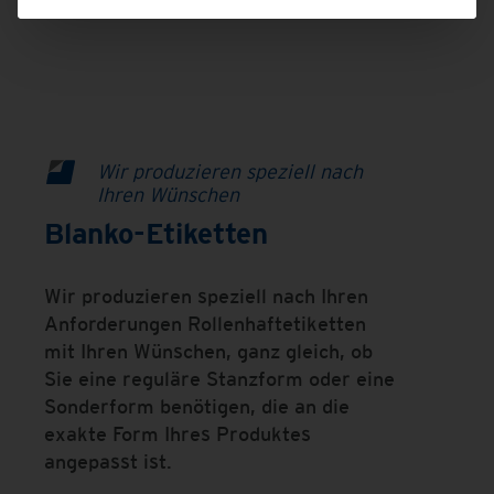
Wir produzieren speziell nach
Ihren Wünschen
Blanko-Etiketten
Wir produzieren speziell nach Ihren
Anforderungen Rollenhaftetiketten
mit Ihren Wünschen, ganz gleich, ob
Sie eine reguläre Stanzform oder eine
Sonderform benötigen, die an die
exakte Form Ihres Produktes
angepasst ist.