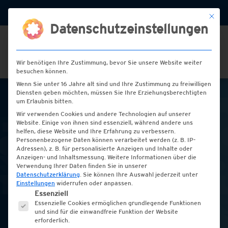
+49 (0) 2151 / 72 77 00
info@hess-etiketten.de
Mit die
Datenschutzeinstellungen
Wir benötigen Ihre Zustimmung, bevor Sie unsere Website weiter
besuchen können.
Wenn Sie unter 16 Jahre alt sind und Ihre Zustimmung zu freiwilligen
Diensten geben möchten, müssen Sie Ihre Erziehungsberechtigten
um Erlaubnis bitten.
Gefahrstoff-Etiketten
Wir verwenden Cookies und andere Technologien auf unserer
Website. Einige von ihnen sind essenziell, während andere uns
helfen, diese Website und Ihre Erfahrung zu verbessern.
Wir produzieren nach
Personenbezogene Daten können verarbeitet werden (z. B. IP-
Adressen), z. B. für personalisierte Anzeigen und Inhalte oder
Ihren Wünschen! Ihre
Anzeigen- und Inhaltsmessung.
Weitere Informationen über die
Verwendung Ihrer Daten finden Sie in unserer
Datenschutzerklärung
.
Sie können Ihre Auswahl jederzeit unter
Produkte – Unsere
Einstellungen
widerrufen oder anpassen.
Es folgt eine Liste der Service-Gruppen, für die e
Essenziell
Etiketten – Los geht’s!
Essenzielle Cookies ermöglichen grundlegende Funktionen
und sind für die einwandfreie Funktion der Website
erforderlich.