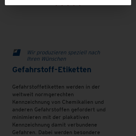
Wir produzieren speziell nach
Ihren Wünschen
Gefahrstoff-Etiketten
Gefahrstoffetiketten werden in der
weltweit normgerechten
Kennzeichnung von Chemikalien und
anderen Gefahrstoffen gefordert und
minimieren mit der plakativen
Kennzeichnung damit verbundene
Gefahren. Dabei werden besondere