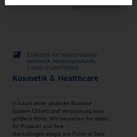
Etiketten für Naturprodukte,
Kosmetik, Medizinprodukte,
Lifestyle und Fitness
Kosmetik & Healthcare
In kaum einer anderen Branche
spielen Etikett und Verpackung eine
größere Rolle. Wir begleiten Sie dabei,
Ihr Produkt und Ihre
Marketingstrategie am Point of Sale