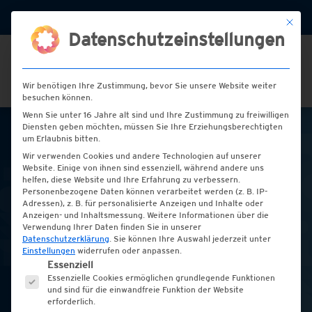
+49 (0) 2151 / 72 77 00
info@hess-etiketten.de
Mit die
Datenschutzeinstellungen
Wir benötigen Ihre Zustimmung, bevor Sie unsere Website weiter
besuchen können.
Wenn Sie unter 16 Jahre alt sind und Ihre Zustimmung zu freiwilligen
Diensten geben möchten, müssen Sie Ihre Erziehungsberechtigten
um Erlaubnis bitten.
Kosmetik
Wir verwenden Cookies und andere Technologien auf unserer
Website. Einige von ihnen sind essenziell, während andere uns
helfen, diese Website und Ihre Erfahrung zu verbessern.
Etiketten für
Personenbezogene Daten können verarbeitet werden (z. B. IP-
Adressen), z. B. für personalisierte Anzeigen und Inhalte oder
Naturprodukte, Kosmetik,
Anzeigen- und Inhaltsmessung.
Weitere Informationen über die
Verwendung Ihrer Daten finden Sie in unserer
Datenschutzerklärung
.
Sie können Ihre Auswahl jederzeit unter
Medizinprodukte, Lifestyle
Einstellungen
widerrufen oder anpassen.
Es folgt eine Liste der Service-Gruppen, für die e
Essenziell
und Fitness
Essenzielle Cookies ermöglichen grundlegende Funktionen
und sind für die einwandfreie Funktion der Website
erforderlich.